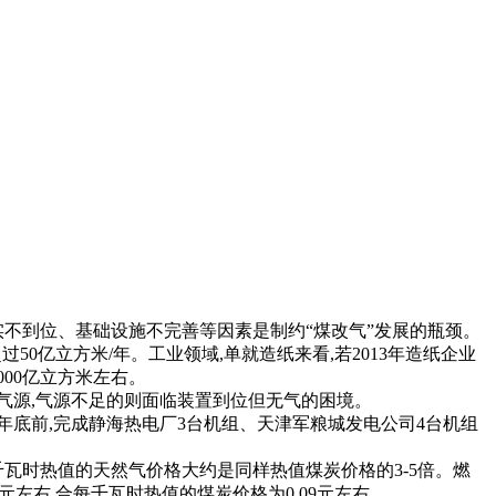
落实不到位、基础设施不完善等因素是制约“煤改气”发展的瓶颈。
50亿立方米/年。工业领域,单就造纸来看,若2013年造纸企业
000亿立方米左右。
抢气源,气源不足的则面临装置到位但无气的困境。
7年底前,完成静海热电厂3台机组、天津军粮城发电公司4台机组
千瓦时热值的天然气价格大约是同样热值煤炭价格的3-5倍。燃
50元左右,合每千瓦时热值的煤炭价格为0.09元左右。