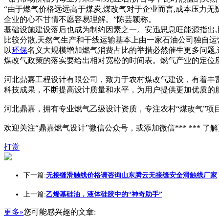
“由于燃气价格远远高于煤炭,煤改气对于企业而言,成本压力
企业的心不甘情不愿容易理解。”陈芸颖称。
基础设施建设落后也成为制约因素之一。安迅思息旺能源指出,
比较分散,天然气生产和干线运输基本上由一家石油公司独自运营
以
环保
名义大规模增加燃气消费占比的举措必然催生更多问题,
煤改气政策的落实要给出相对宽松的时间表。燃气产业的定位
河北鼎嘉工程设计有限公司，致力于农村煤改气建设，有着丰
科技成果，不断提高设计质量和水平，为用户提供更加优质的
河北鼎嘉，拥有专业燃气乙级设计资质，专注农村“煤改气”项
欢迎关注“鼎嘉燃气设计”微信公众号，或添加微信*** *** 了
打赏
下一篇:
无接缝滑触线价格请咨询山东腾云无接缝安全滑触线厂家
上一篇:
乙烯基硅油，液体硅胶中的“神奇助手”
更多»
您可能感兴趣的文章: