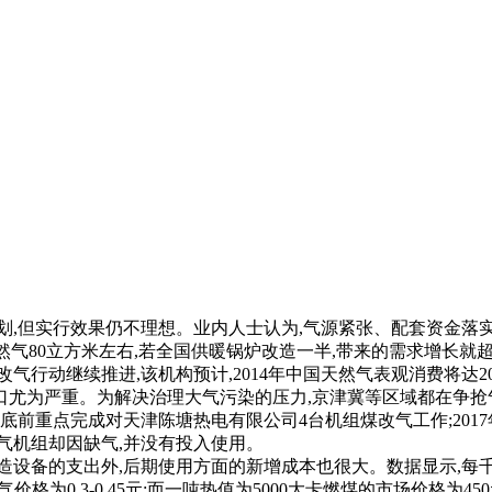
”计划,但实行效果仍不理想。业内人士认为,气源紧张、配套资金
气80立方米左右,若全国供暖锅炉改造一半,带来的需求增长就超过
气行动继续推进,该机构预计,2014年中国天然气表观消费将达2
地区缺口尤为严重。为解决治理大气污染的压力,京津冀等区域都在争
年底前重点完成对天津陈塘热电有限公司4台机组煤改气工作;201
气机组却因缺气,并没有投入使用。
改造设备的支出外,后期使用方面的新增成本也很大。数据显示,每
格为0.3-0.45元;而一吨热值为5000大卡燃煤的市场价格为4