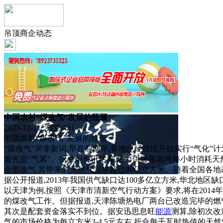
吊顶商企动态
中国农村“煤改气”发展的瓶颈
2023-12-11 浏览:
431
中国农村“煤改气”发展的瓶颈
“煤改气”并非新词,早在前两年,各地已经陆续开始实行“气化
首先是“气紧”。据卓创资讯估算,热力供暖每蒸吨每小时消耗天然
全部改气,其带来的天然气需求超过80亿立方米。随着全国各地改
据公开报道,2013年我国供气缺口达100多亿立方米,华北
以天津为例,按照《天津市清新空气行动方案》要求,将在2014
的煤改气工作。但据报道,天津陈塘热电厂两台已改造完毕的燃
其次是配套资金落实不到位。据安迅思息旺
能源
测算,除初次
气的市场价格为每立方米3-4.5元左右,折合每千瓦时热值的天然气价