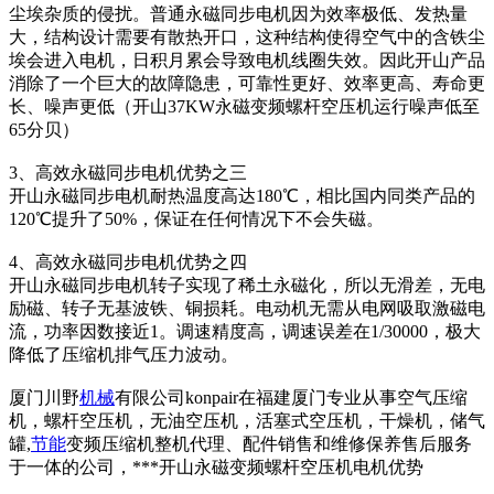
尘埃杂质的侵扰。普通永磁同步电机因为效率极低、发热量
大，结构设计需要有散热开口，这种结构使得空气中的含铁尘
埃会进入电机，日积月累会导致电机线圈失效。因此开山产品
消除了一个巨大的故障隐患，可靠性更好、效率更高、寿命更
长、噪声更低（开山37KW永磁变频螺杆空压机运行噪声低至
65分贝）
3、高效永磁同步电机优势之三
开山永磁同步电机耐热温度高达180℃，相比国内同类产品的
120℃提升了50%，保证在任何情况下不会失磁。
4、高效永磁同步电机优势之四
开山永磁同步电机转子实现了稀土永磁化，所以无滑差，无电
励磁、转子无基波铁、铜损耗。电动机无需从电网吸取激磁电
流，功率因数接近1。调速精度高，调速误差在1/30000，极大
降低了压缩机排气压力波动。
厦门川野
机械
有限公司konpair在福建厦门专业从事空气压缩
机，螺杆空压机，无油空压机，活塞式空压机，干燥机，储气
罐,
节能
变频压缩机整机代理、配件销售和维修保养售后服务
于一体的公司，***开山永磁变频螺杆空压机电机优势