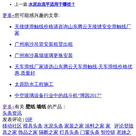
上一篇:
水泥自流平适用于哪些？
更多»
您可能感兴趣的文章:
无接缝滑触线价格请咨询山东腾云无接缝安全滑触线厂
家
广州南沙吊篮安装租赁出租
广州南沙幕墙玻璃更换安装
天车滑线厂家请选山东腾云天车滑触线,天车滑线价格优
惠,质量好
太原防水工程施工
中空玻璃设备行业中的战斗机“博因2017”
更多»
有关
壁纸 墙纸
的产品：
头条资讯
发表评论 |
0评
移动社区
模具头条
水泥头条
家装之家
涂料之家
家
评论登陆
具之家
饰品之家
隔断之家
灯具头条
门窗头条
智控链
老姚之