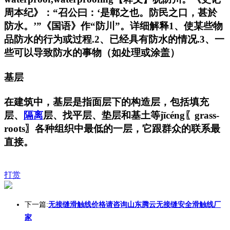
周本纪》：“召公曰：‘是鄣之也。防民之口，甚於
防水。’”《国语》作“防川”。详细解释1、使某些物
品防水的行为或过程.2、已经具有防水的情况.3、一
些可以导致防水的事物（如处理或涂盖）
基层
在建筑中，基层是指面层下的构造层，包括填充
层、
隔离
层、找平层、垫层和基土等jīcéng〖grass-
roots〗各种组织中最低的一层，它跟群众的联系最
直接。
打赏
下一篇:
无接缝滑触线价格请咨询山东腾云无接缝安全滑触线厂
家