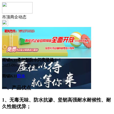
吊顶商企动态
雨锡K11柔韧型防水闪亮登场！！
2023-09-07 浏览:
188
雨锡K11
防水
一、产品优点
1、无毒无味、防水抗渗、坚韧高强耐水耐候性、耐
久性能优异；