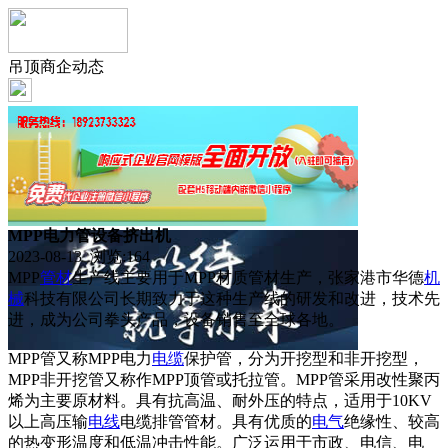
吊顶商企动态
MPP电力管设备挤出机
2023-08-13 浏览:
164
MPP
管材
生产线主要用于MPP材质管材生产，张家港市华德
机
械
科技有限公司长期致力于这种生产线的研发和改进，技术先
进，成为公司拳头产品，设备销售至全球各地。
MPP管又称MPP电力
电缆
保护管，分为开挖型和非开挖型，
MPP非开挖管又称作MPP顶管或托拉管。MPP管采用改性聚丙
烯为主要原材料。具有抗高温、耐外压的特点，适用于10KV
以上高压输
电线
电缆排管管材。具有优质的
电气
绝缘性、较高
的热变形温度和低温冲击性能。广泛运用于市政、电信、电