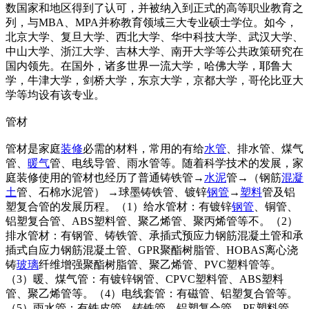
数国家和地区得到了认可，并被纳入到正式的高等职业教育之
列，与MBA、MPA并称教育领域三大专业硕士学位。如今，
北京大学、复旦大学、西北大学、华中科技大学、武汉大学、
中山大学、浙江大学、吉林大学、南开大学等公共政策研究在
国内领先。在国外，诸多世界一流大学，哈佛大学，耶鲁大
学，牛津大学，剑桥大学，东京大学，京都大学，哥伦比亚大
学等均设有该专业。
管材
管材是家庭
装修
必需的材料，常用的有给
水管
、排水管、煤气
管、
暖气
管、电线导管、雨水管等。随着科学技术的发展，家
庭装修使用的管材也经历了普通铸铁管→
水泥
管→（钢筋
混凝
土
管、石棉水泥管） →球墨铸铁管、镀锌
钢管
→
塑料
管及铝
塑复合管的发展历程。（1）给水管材：有镀锌
钢管
、铜管、
铝塑复合管、ABS塑料管、聚乙烯管、聚丙烯管等不。（2）
排水管材：有钢管、铸铁管、承插式预应力钢筋混凝土管和承
插式自应力钢筋混凝土管、GPR聚酯树脂管、HOBAS离心浇
铸
玻璃
纤维增强聚酯树脂管、聚乙烯管、PVC塑料管等。
（3）暖、煤气管：有镀锌钢管、CPVC塑料管、ABS塑料
管、聚乙烯管等。（4）电线套管：有磁管、铝塑复合管等。
（5）雨水管：有铁皮管、铸铁管、铝塑复合管、PE塑料管