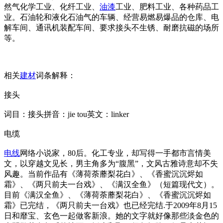
然气化学工业、化纤工业、
油漆
工业、肥料工业、各种药品工
业。石油轮和液化石油气的车辆、经营易燃易爆品的仓库、电
解车间、通讯机装配车间、要求接头不生锈、耐磨抗磁的场所
等。
相关
建材
词条解释：
接头
词目：接头拼音：jie tou英文：l
inker
电缆
电线
网络小说家，80后。化工专业，却写得一手都市言情美
文，以穿越文见长，男主角多为“腹黑”，文风古雅诗意却不失
风趣。当前作品有《薄荷荼蘼梨花白》、《香蜜沉沉烬如
霜》、《两只前夫一台戏》、《满汉全鱼》（短篇现代文）。
目前《满汉全鱼》、《薄荷荼蘼梨花白》、《香蜜沉沉烬如
霜》已完结，《两只前夫一台戏》也已经完结.于2009年8月15
日和靡宝、玄色一起做客新浪。她的文字就好像那些淡金色的