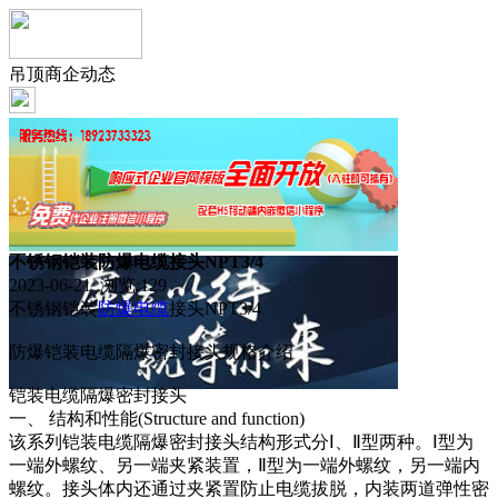
吊顶商企动态
不锈钢铠装防爆电缆接头NPT3/4
2023-06-21 浏览:
129
不锈钢铠装
防爆
电缆
接头NPT3/4
防爆铠装电缆隔爆密封接头规格介绍
铠装电缆隔爆密封接头
一、 结构和性能(Structure and function)
该系列铠装电缆隔爆密封接头结构形式分Ⅰ、Ⅱ型两种。Ⅰ型为
一端外螺纹、另一端夹紧装置，Ⅱ型为一端外螺纹，另一端内
螺纹。接头体内还通过夹紧置防止电缆拔脱，内装两道弹性密