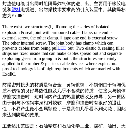
封垫使电缆引出同时阻隔爆炸气体的进、出。主要用于橡胶电
缆和
塑料
电缆进、出防爆技术要求高的引入装置中。其防爆标
志为ExdⅡC
There exist two structures(Ⅰ、Ⅱ)among the series of isolated
explosion & seal joint with armoured cable. I tape: one end is
external screw, the other clamp. Ⅱ tape one end is external screw.
The other internal screw. The joint body has clamp which can
prevents cables from being pul
LED
out. Two elastic & sealing filler
strips are fixed inside that can make cables spread out and separate
exploding gases from going in & out .. the structures are mainly
applied in the rubber & plastecs cable devices wher
e explosion-
proof technology ids of high requirements which are marked with
ExdⅡC,
防爆密封接头的材质是铜合金，黄铜镀镍，不锈钢由于铜与优
质不锈钢的良好导热性能及几乎不含碳的特质，使接头与物体
摩擦或撞击时，短时间内产生的热量被吸收及传导，另一原因
由于铜与不锈钢本身相对较软，摩擦和撞击时有很好的退让
性，不易产生微小金属颗粒，于是我们几乎看不到火花，因此
来达到防爆的效果。
主要适用范围是：石油精炼和石油化学工业、煤矿、油田、天