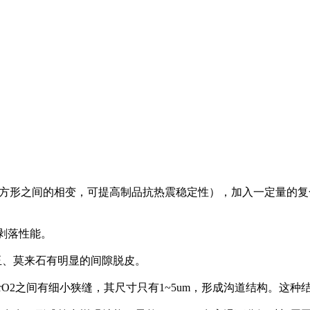
斜和四方形之间的相变，可提高制品抗热震稳定性），加入一定量
剥落性能。
玉、莫来石有明显的间隙脱皮。
ZrO2之间有细小狭缝，其尺寸只有1~5um，形成沟道结构。这