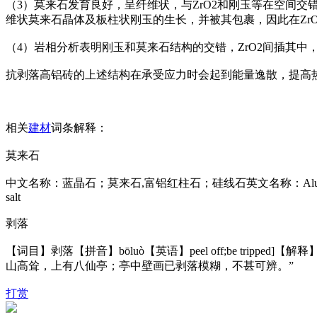
（3）莫来石发育良好，呈纤维状，与ZrO2和刚玉等在空间交错存
维状莫来石晶体及板柱状刚玉的生长，并被其包裹，因此在Zr
（4）岩相分析表明刚玉和莫来石结构的交错，ZrO2间插其中
抗剥落高铝砖的上述结构在承受应力时会起到能量逸散，提高
相关
建材
词条解释：
莫来石
中文名称：蓝晶石；莫来石,富铝红柱石；硅线石英文名称：Aluminum silicate；Alum
salt
剥落
【词目】剥落【拼音】bōluò【英语】peel off;be tr
山高耸，上有八仙亭；亭中壁画已剥落模糊，不甚可辨。”
打赏