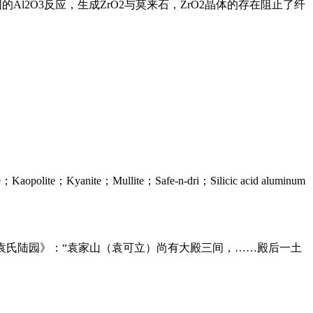
Al2O3反应，生成ZrO2与莫来石，ZrO2晶体的存在阻止了纤
。
e；Kyanite；Mullite；Safe-n-dri；Silicic acid aluminum
文史资料·袁氏陆园》：“袁家山（袁可立）尚有大殿三间，……殿后一土