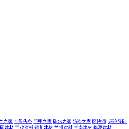
气之家
全景头条
照明之家
防水之家
防盗之家
区快洞
评论登陆
阳建材
宝鸡建材
铜川建材
兰州建材
甘南建材
临夏建材