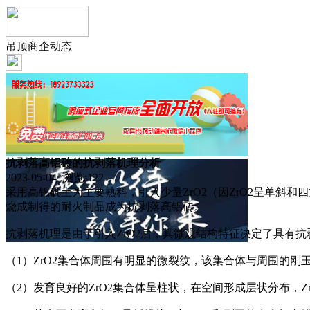
吊顶商企动态
抗剥落高铝砖的抗剥落机理分析
2023-05-04 浏览:
122
采用高铝矾土为主要熟料，引入少量ZrO2（因ZrO2呈单
烧成制得的耐火制品成为抗剥落高铝砖。
抗剥落机理是由于引入ZrO2后，其微观结构特征决定了具有抗
（1）ZrO2集合体周围有明显的微裂纹，该集合体与周围的刚
（2）发育良好的ZrO2集合体呈柱状，在空间形成层状分布，