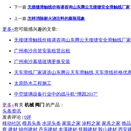
下一篇:
无接缝滑触线价格请咨询山东腾云无接缝安全滑触线厂家
上一篇:
怎样消除耐火浇注料的膨胀现象
更多»
您可能感兴趣的文章:
无接缝滑触线价格请咨询山东腾云无接缝安全滑触线厂家
广州南沙吊篮安装租赁出租
广州南沙幕墙玻璃更换安装
天车滑线厂家请选山东腾云天车滑触线,天车滑线价格优惠
太原防水工程施工
中空玻璃设备行业中的战斗机“博因2017”
更多»
有关
机械 阀门
的产品：
头条资讯
发表评论 |
0评
移动社区
模具头条
水泥头条
家装之家
涂料之家
家具之家
饰品
察
建材
锦州建材
丹东建材
本溪建材
抚顺建材
鞍山建材
西安