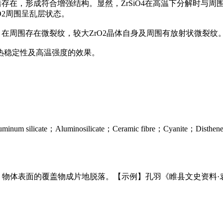
在，形成符合增强结构。显然，ZrSiO4在高温下分解时与周围的
O2周围呈乱层状态。
，在周围存在微裂纹，较大ZrO2晶体自身及周围有放射状微裂纹
热稳定性及高温强度的效果。
inosilicate；Ceramic fibre；Cyanite；Disthene；Kaopolit
ipped]【解释】物体表面的覆盖物成片地脱落。【示例】孔羽《睢县