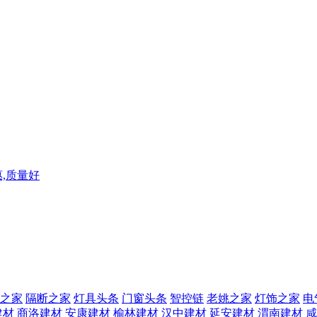
,质量好
之家
隔断之家
灯具头条
门窗头条
智控链
老姚之家
灯饰之家
电
建材
商洛建材
安康建材
榆林建材
汉中建材
延安建材
渭南建材
咸